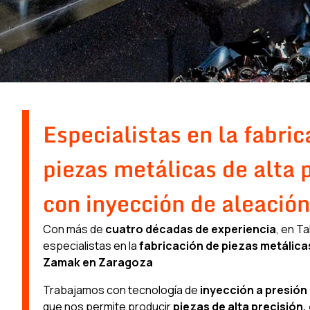
Especialistas en la fabric
piezas metálicas de alta 
con inyección de aleación
Con más de
cuatro décadas de experiencia
, en T
especialistas en la
fabricación de piezas metálica
Zamak
en Zaragoza
Trabajamos con tecnología de
inyección a presión
que nos permite producir
piezas de alta precisión,