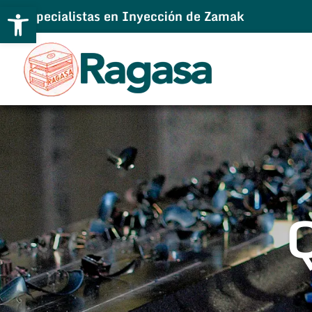
Abrir barra de herramientas
Especialistas en Inyección de Zamak