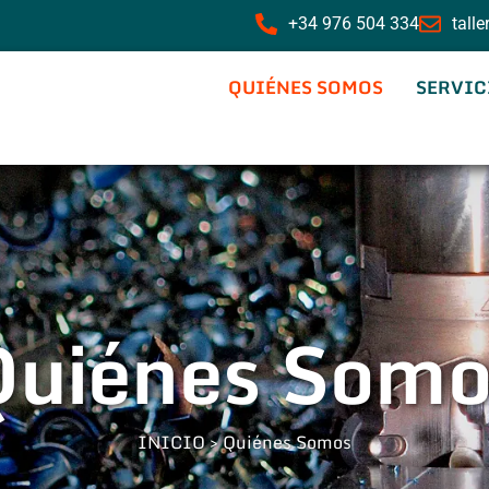
+34 976 504 334
tall
QUIÉNES SOMOS
SERVIC
Quiénes Somo
INICIO
>
Quiénes Somos