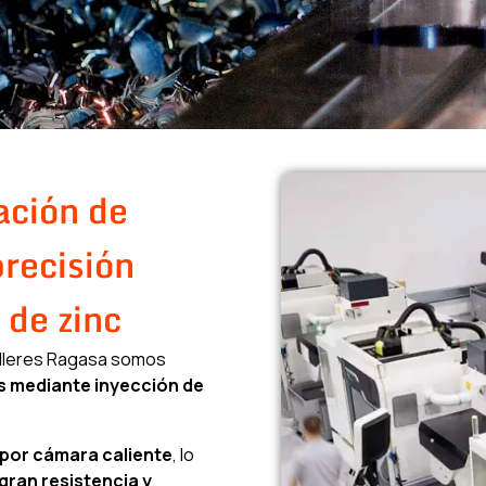
ación de
precisión
 de zinc
alleres Ragasa somos
s mediante inyección de
 por cámara caliente
, lo
 gran resistencia y